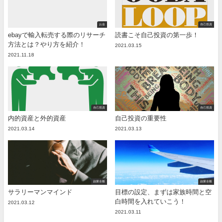
お金
自己投資
ebayで輸入転売する際のリサーチ
読書こそ自己投資の第一歩！
方法とは？やり方を紹介！
2021.03.15
2021.11.18
自己投資
自己投資
内的資産と外的資産
自己投資の重要性
2021.03.14
2021.03.13
副業全般
副業全般
サラリーマンマインド
目標の設定、まずは家族時間と空
白時間を入れていこう！
2021.03.12
2021.03.11