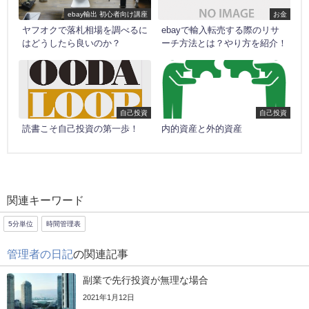
ebay輸出 初心者向け講座
お金
ヤフオクで落札相場を調べるに
ebayで輸入転売する際のリサ
はどうしたら良いのか？
ーチ方法とは？やり方を紹介！
自己投資
自己投資
読書こそ自己投資の第一歩！
内的資産と外的資産
関連キーワード
5分単位
時間管理表
管理者の日記
の関連記事
副業で先行投資が無理な場合
2021年1月12日