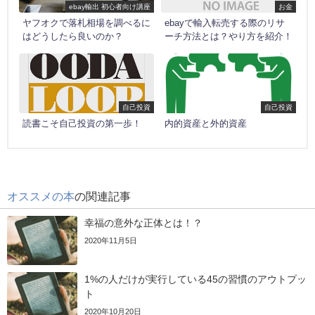
ebay輸出 初心者向け講座
お金
ヤフオクで落札相場を調べるに
ebayで輸入転売する際のリサ
はどうしたら良いのか？
ーチ方法とは？やり方を紹介！
自己投資
自己投資
読書こそ自己投資の第一歩！
内的資産と外的資産
オススメの本
の関連記事
幸福の意外な正体とは！？
2020年11月5日
1%の人だけが実行している45の習慣のアウトプッ
ト
2020年10月20日