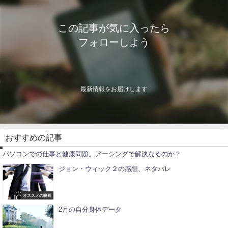
この記事が気に入ったら
フォローしよう
最新情報をお届けします
/
おすすめの記事
パソコンでの仕事と健康問題。アーシングで解決なるのか？
ジョン・ウィック２の感想、ネタバレ
オススメの映画
2月の自分身体データ