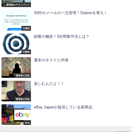
管理者のアウトプット
SNSやメールの一元管理！Stationを導入！
仕事術
副業の極意！3分間集中法とは？
仕事術
週末のタスクと内省
管理者の日記
楽しむんだよ！！
管理者の日記
eBay Japanが提供している新商品
ebay