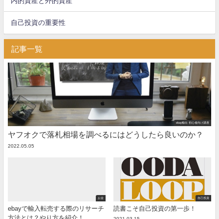
内的資産と外的資産
自己投資の重要性
記事一覧
ebay輸出 初心者向け講座
ヤフオクで落札相場を調べるにはどうしたら良いのか？
2022.05.05
お金
自己投資
ebayで輸入転売する際のリサーチ
読書こそ自己投資の第一歩！
方法とは？やり方を紹介！
2021.03.15