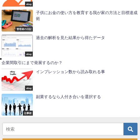
ebay
子供にお金の使い方を教育する我が家の方法と目標達成
術
管理者の日記
過去の解析を見た結果から得たデータ
お
ebay
金
企業間取引にまで発展するのか？
インプレッション数から読み取れる事
ebay
副業するなら人付き合いを選択する
仕事術