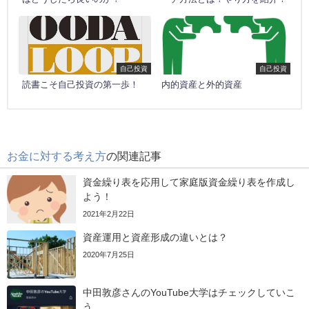
自己投資
自己投資
読書こそ自己投資の第一歩！
内的資産と外的資産
お金に対する考え方
の関連記事
資金繰り表を応用して家庭版資金繰り表を作成し
よう！
2021年2月22日
資産運用と資産形成の違いとは？
2020年7月25日
中田敦彦さんのYouTube大学はチェックしていこ
う