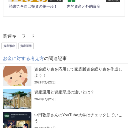
読書こそ自己投資の第一歩！
内的資産と外的資産
関連キーワード
資産形成
資産運用
お金に対する考え方
の関連記事
資金繰り表を応用して家庭版資金繰り表を作成し
よう！
2021年2月22日
資産運用と資産形成の違いとは？
2020年7月25日
中田敦彦さんのYouTube大学はチェックしていこ
う