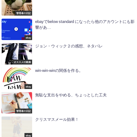
管理者の日記
ebayでbelow standard になったら他のアカウントにも影
響があ…
ebay
ジョン・ウィック２の感想、ネタバレ
オススメの映画
win-win-winの関係を作る。
ebay
無駄な支出をやめる、ちょっとした工夫
管理者の日記
クリスマスメール効果！
ebay