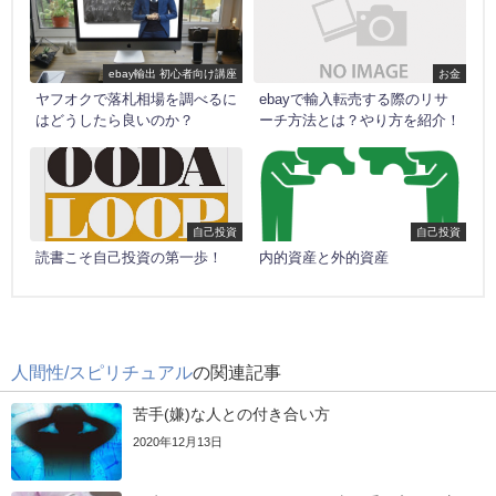
ebay輸出 初心者向け講座
お金
ヤフオクで落札相場を調べるに
ebayで輸入転売する際のリサ
はどうしたら良いのか？
ーチ方法とは？やり方を紹介！
自己投資
自己投資
読書こそ自己投資の第一歩！
内的資産と外的資産
人間性/スピリチュアル
の関連記事
苦手(嫌)な人との付き合い方
2020年12月13日