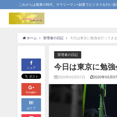
これからは複業の時代、サラリーマン+副業でビジネスを行い資
ホーム
管理者の日記
今日は東京に勉強会行ってき
管理者の日記
今日は東京に勉強
シェア
2020年03月07日
2020年03月0
Google+
B!
はてブ