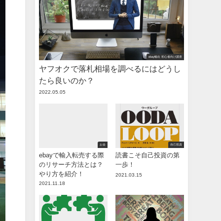
ebay輸出 初心者向け講座
ヤフオクで落札相場を調べるにはどうし
たら良いのか？
2022.05.05
お金
自己投資
ebayで輸入転売する際
読書こそ自己投資の第
のリサーチ方法とは？
一歩！
やり方を紹介！
2021.03.15
2021.11.18