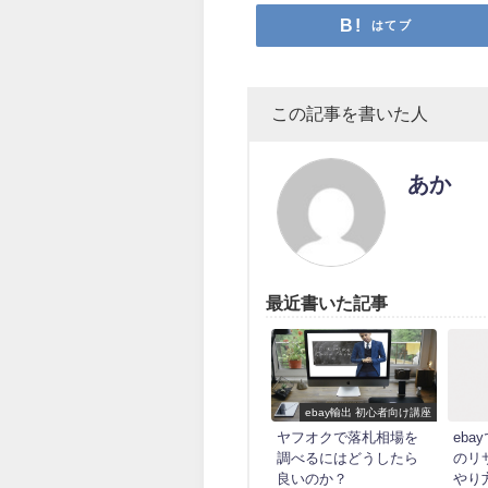
はてブ
この記事を書いた人
あか
最近書いた記事
ebay輸出 初心者向け講座
ヤフオクで落札相場を
eb
調べるにはどうしたら
のリ
良いのか？
やり