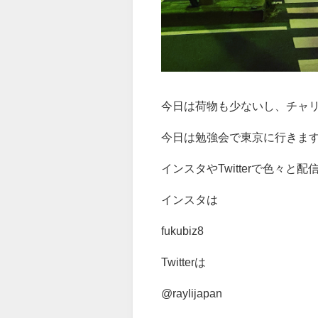
今日は荷物も少ないし、チャ
今日は勉強会で東京に行きま
インスタやTwitterで色々
インスタは
fukubiz8
Twitterは
@raylijapan