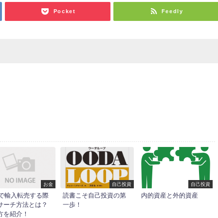
Pocket
Feedly
お金
自己投資
自己投資
ayで輸入転売する際
読書こそ自己投資の第
内的資産と外的資産
サーチ方法とは？
一歩！
方を紹介！