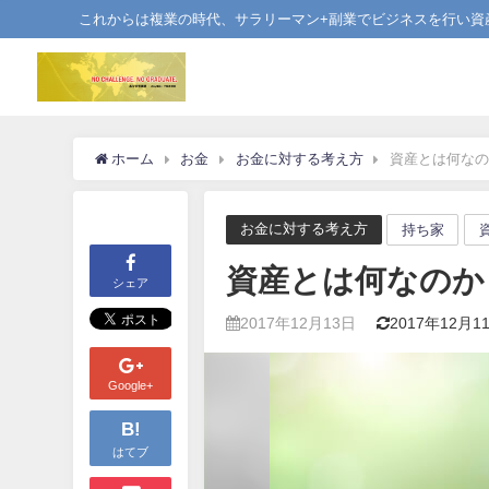
これからは複業の時代、サラリーマン+副業でビジネスを行い資
ホーム
お金
お金に対する考え方
資産とは何なの
お金に対する考え方
持ち家
資産とは何なのか
シェア
2017年12月13日
2017年12月1
Google+
B!
はてブ