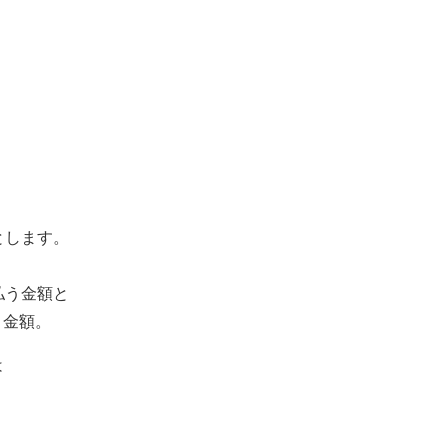
。
とします。
、
払う金額と
う金額。
は