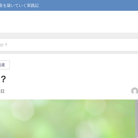
産を築いていく実践記
か？
資産
？
1日