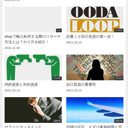
お金
自己投資
ebayで輸入転売する際のリサーチ
読書こそ自己投資の第一歩！
方法とは？やり方を紹介！
2021.03.15
2021.11.18
自己投資
自己投資
内的資産と外的資産
自己投資の重要性
2021.03.14
2021.03.13
副業全般
副業全般
サラリーマンマインド
目標の設定、まずは家族時間と空