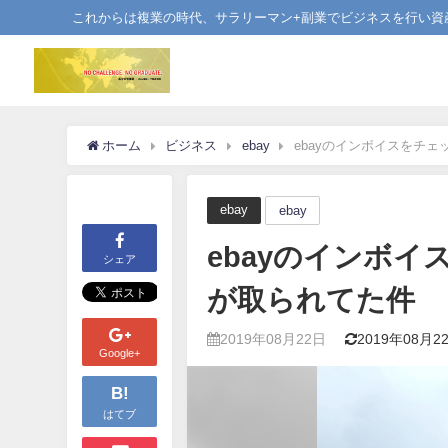
これからは複業の時代、サラリーマン+副業でビジネスを行い資
ホーム
ビジネス
ebay
ebayのインボイスをチ
ebay
ebay
ebayのインボ
シェア
が取られてた件
2019年08月22日
2019年08月2
Google+
B!
はてブ