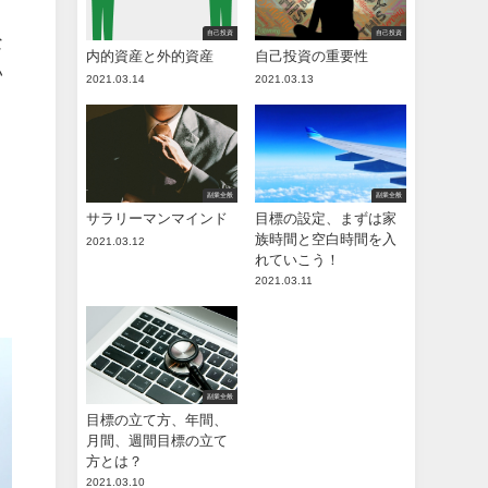
自己投資
自己投資
な
内的資産と外的資産
自己投資の重要性
い
2021.03.14
2021.03.13
副業全般
副業全般
サラリーマンマインド
目標の設定、まずは家
族時間と空白時間を入
2021.03.12
れていこう！
2021.03.11
副業全般
目標の立て方、年間、
月間、週間目標の立て
方とは？
2021.03.10