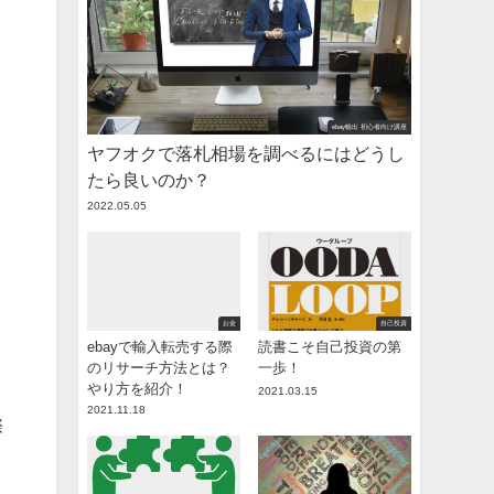
ebay輸出 初心者向け講座
ヤフオクで落札相場を調べるにはどうし
たら良いのか？
2022.05.05
お金
自己投資
ebayで輸入転売する際
読書こそ自己投資の第
のリサーチ方法とは？
一歩！
やり方を紹介！
2021.03.15
2021.11.18
際