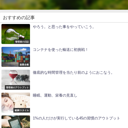
おすすめの記事
やろう。と思った事をやっていこう。
管理者の日記
コンテナを使った輸送に初挑戦！
副業全般
徹底的な時間管理を当たり前のようにおこなう。
管理者のアウトプット
睡眠、運動、栄養の見直し
お
健康/スタイル
金
に
1%の人だけが実行している45の習慣のアウトプット
対
す
る