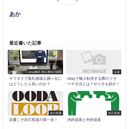
あか
最近書いた記事
ebay輸出 初心者向け講座
お金
ヤフオクで落札相場を調べるに
ebayで輸入転売する際のリサ
はどうしたら良いのか？
ーチ方法とは？やり方を紹介！
自己投資
自己投資
読書こそ自己投資の第一歩！
内的資産と外的資産