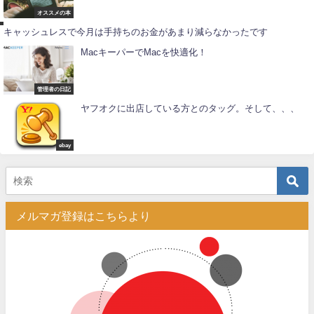
考
え
オススメの本
方
キャッシュレスで今月は手持ちのお金があまり減らなかったです
MacキーパーでMacを快適化！
管理者の日記
ヤフオクに出店している方とのタッグ。そして、、、
ebay
メルマガ登録はこちらより