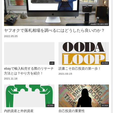
ebay輸出 初心者向け講座
ヤフオクで落札相場を調べるにはどうしたら良いのか？
2022.05.05
お金
自己投資
ebayで輸入転売する際のリサーチ
読書こそ自己投資の第一歩！
方法とは？やり方を紹介！
2021.03.15
2021.11.18
自己投資
自己投資
内的資産と外的資産
自己投資の重要性