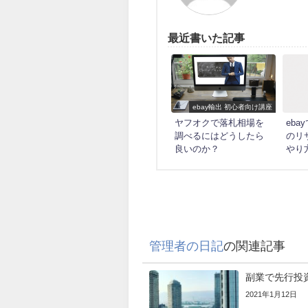
最近書いた記事
ebay輸出 初心者向け講座
ヤフオクで落札相場を
eb
調べるにはどうしたら
のリ
良いのか？
やり
管理者の日記
の関連記事
副業で先行投
2021年1月12日