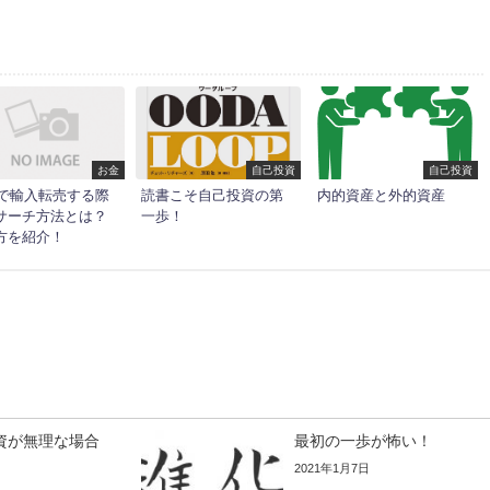
お金
自己投資
自己投資
ayで輸入転売する際
読書こそ自己投資の第
内的資産と外的資産
サーチ方法とは？
一歩！
方を紹介！
資が無理な場合
最初の一歩が怖い！
2021年1月7日