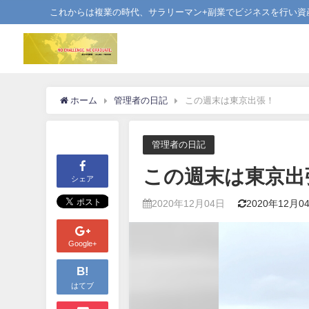
これからは複業の時代、サラリーマン+副業でビジネスを行い資
ホーム
管理者の日記
この週末は東京出張！
管理者の日記
この週末は東京出
シェア
2020年12月04日
2020年12月0
Google+
B!
はてブ