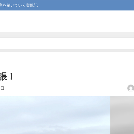
産を築いていく実践記
張！
4日