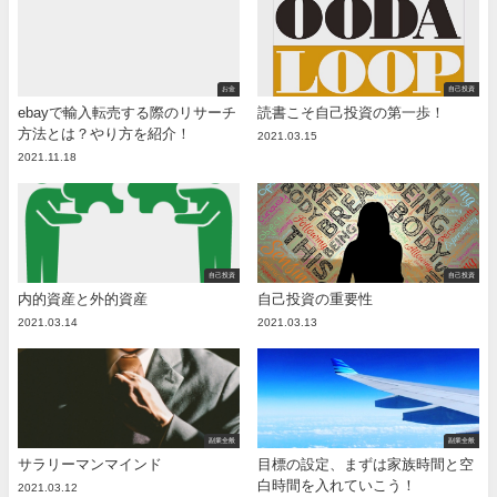
お金
自己投資
ebayで輸入転売する際のリサーチ
読書こそ自己投資の第一歩！
方法とは？やり方を紹介！
2021.03.15
2021.11.18
自己投資
自己投資
内的資産と外的資産
自己投資の重要性
2021.03.14
2021.03.13
副業全般
副業全般
サラリーマンマインド
目標の設定、まずは家族時間と空
白時間を入れていこう！
2021.03.12