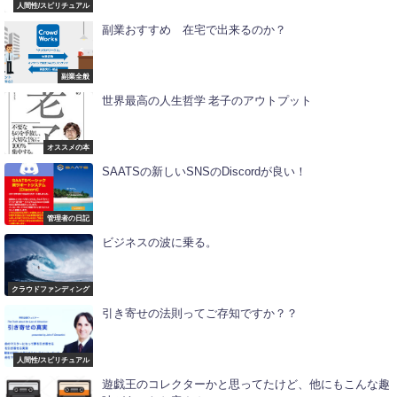
人間性/スピリチュアル
副業おすすめ 在宅で出来るのか？
副業全般
世界最高の人生哲学 老子のアウトプット
オススメの本
SAATSの新しいSNSのDiscordが良い！
管理者の日記
ビジネスの波に乗る。
クラウドファンディング
引き寄せの法則ってご存知ですか？？
人間性/スピリチュアル
遊戯王のコレクターかと思ってたけど、他にもこんな趣