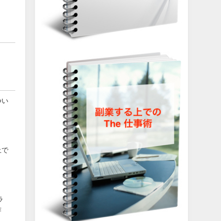
つい
上で
ラ
作