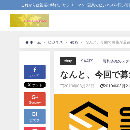
これからは複業の時代、サラリーマン+副業でビジネスを行い資
ホーム
ビジネス
ebay
なんと、今回で募集が最
ebay
SAATS
薄利多売のスク
なんと、今回で募
シェア
2019年03月23日
2019年03月2
Google+
B!
はてブ