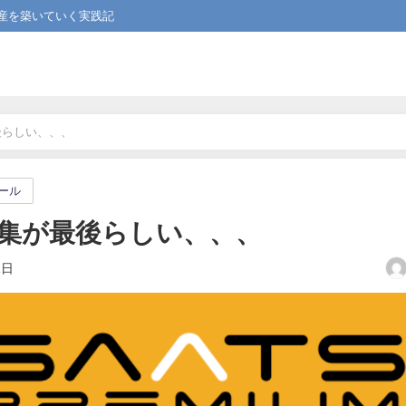
産を築いていく実践記
後らしい、、、
ール
集が最後らしい、、、
1日