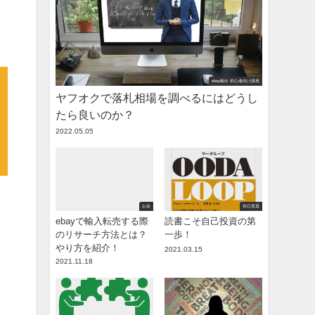
ebay輸出 初心者向け講座
ヤフオクで落札相場を調べるにはどうし
たら良いのか？
2022.05.05
お金
自己投資
ebayで輸入転売する際
読書こそ自己投資の第
のリサーチ方法とは？
一歩！
やり方を紹介！
2021.03.15
2021.11.18