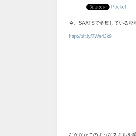
Pocket
今、SAATSで募集している
http://bit.ly/2Wa4Jk9
なかなかこのようなスキルを