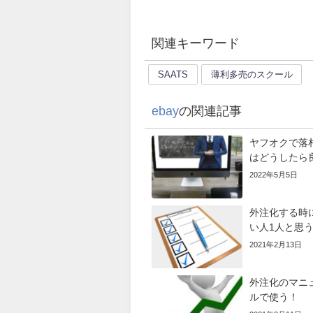
関連キーワード
SAATS
薄利多売のスクール
ebay
の関連記事
ヤフオクで落
はどうしたら
2022年5月5日
外注化する時
い人1人と思
2021年2月13日
外注化のマニ
ルで使う！