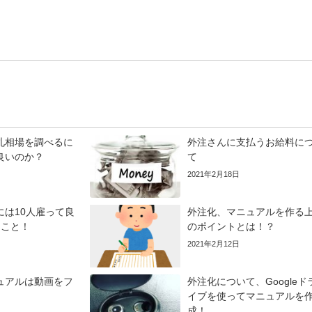
札相場を調べるに
外注さんに支払うお給料に
良いのか？
て
2021年2月18日
には10人雇って良
外注化、マニュアルを作る
うこと！
のポイントとは！？
2021年2月12日
ュアルは動画をフ
外注化について、Googleド
イブを使ってマニュアルを
成！