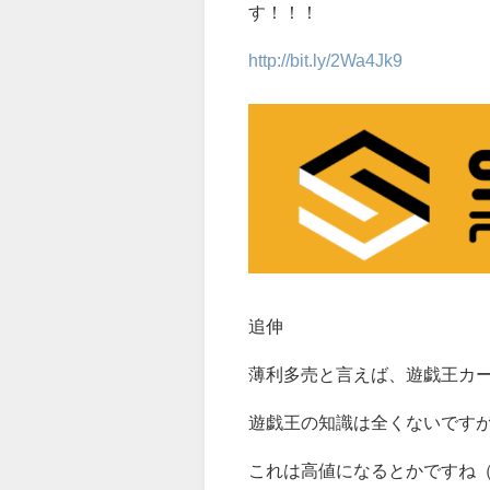
す！！！
http://bit.ly/2Wa4Jk9
追伸
薄利多売と言えば、遊戯王カ
遊戯王の知識は全くないです
これは高値になるとかですね