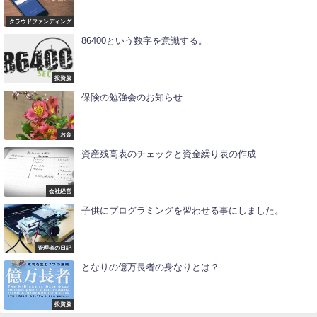
クラウドファンディング
86400という数字を意識する。
投資脳
保険の勉強会のお知らせ
お金
資産残高表のチェックと資金繰り表の作成
会社経営
子供にプログラミングを習わせる事にしました。
管理者の日記
となりの億万長者の身なりとは？
投資脳