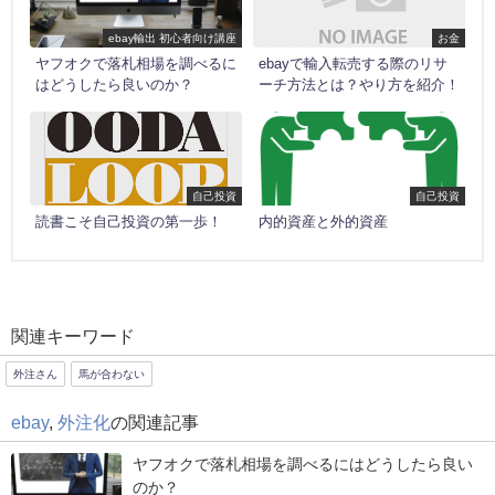
ebay輸出 初心者向け講座
お金
ヤフオクで落札相場を調べるに
ebayで輸入転売する際のリサ
はどうしたら良いのか？
ーチ方法とは？やり方を紹介！
自己投資
自己投資
読書こそ自己投資の第一歩！
内的資産と外的資産
関連キーワード
外注さん
馬が合わない
ebay
,
外注化
の関連記事
ヤフオクで落札相場を調べるにはどうしたら良い
のか？