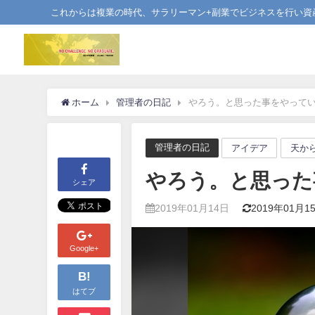
これからは複業の時代、サラリーマン+副業でビジネスを行い資
ホーム
管理者の日記
やろう。と思った事をやって
管理者の日記
アイデア
天か
やろう。と思った
シェア
2019年01月14日
2019年01月1
Google+
B!
はてブ