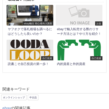
ebay輸出 初心者向け講座
お金
ヤフオクで落札相場を調べるに
ebayで輸入転売する際のリサ
はどうしたら良いのか？
ーチ方法とは？やり方を紹介！
自己投資
自己投資
読書こそ自己投資の第一歩！
内的資産と外的資産
関連キーワード
オンラインショップ
中古品
ebay
の関連記事