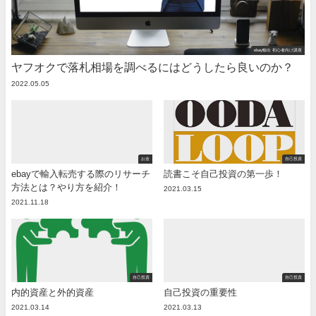
ebay輸出 初心者向け講座
ヤフオクで落札相場を調べるにはどうしたら良いのか？
2022.05.05
お金
自己投資
ebayで輸入転売する際のリサーチ
読書こそ自己投資の第一歩！
方法とは？やり方を紹介！
2021.03.15
2021.11.18
自己投資
自己投資
内的資産と外的資産
自己投資の重要性
2021.03.14
2021.03.13