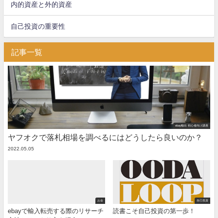
内的資産と外的資産
自己投資の重要性
記事一覧
ebay輸出 初心者向け講座
ヤフオクで落札相場を調べるにはどうしたら良いのか？
2022.05.05
お金
自己投資
ebayで輸入転売する際のリサーチ
読書こそ自己投資の第一歩！