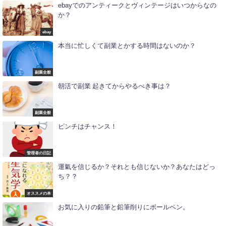
ebayでのアンティークとヴィンテージはいつからなの
か？
ebay
本当に忙しくて副業とかする時間はないのか？
副業全般
朝活で副業 起きてからやるべき事は？
副業全般
ピンチはチャンス！
管理者の日記
運氣を信じるか？それとも信じないか？あなたはどっ
ち？？
オススメの本
お気に入りの鉛筆と鉛筆削りにボールペン。