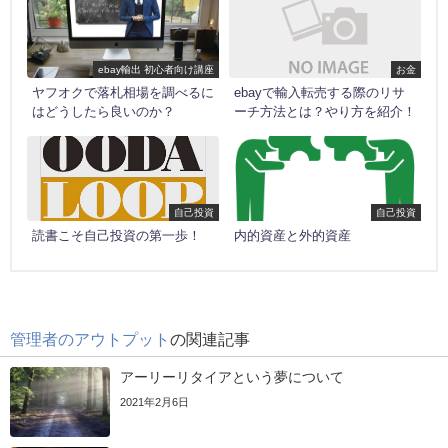
ebay輸出 初心者向け講座
お金
ヤフオクで落札相場を調べるに
ebayで輸入転売する際のリサ
はどうしたら良いのか？
ーチ方法とは？やり方を紹介！
自己投資
自己投資
読書こそ自己投資の第一歩！
内的資産と外的資産
管理者のアウトプット
の関連記事
アーリーリタイアという夢について
2021年2月6日