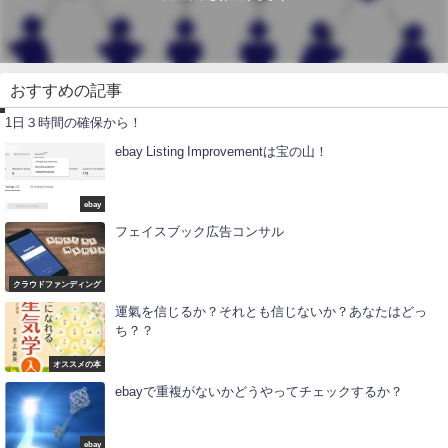
仕
おすすめの記事
事
術
1日３時間の確保から！
ebay Listing Improvementは宝の山！
ebay
フェイスブック広告コンサル
クラウドファンディング
運氣を信じるか？それとも信じないか？あなたはどっ
ち？？
オススメの本
ebayで重複がないかどうやってチェックするか？
ebay