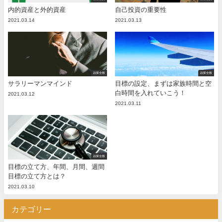
内的資産と外的資産
自己投資の重要性
2021.03.14
2021.03.13
副業全般
副業全般
サラリーマンマインド
目標の設定、まずは家族時間と空
白時間を入れていこう！
2021.03.12
2021.03.11
副業全般
目標の立て方、年間、月間、週間
目標の立て方とは？
2021.03.10
カテゴリー