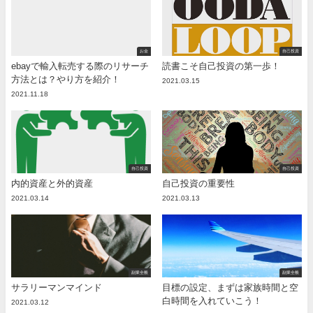
お金
自己投資
ebayで輸入転売する際のリサーチ
読書こそ自己投資の第一歩！
方法とは？やり方を紹介！
2021.03.15
2021.11.18
自己投資
自己投資
内的資産と外的資産
自己投資の重要性
2021.03.14
2021.03.13
副業全般
副業全般
サラリーマンマインド
目標の設定、まずは家族時間と空
白時間を入れていこう！
2021.03.12