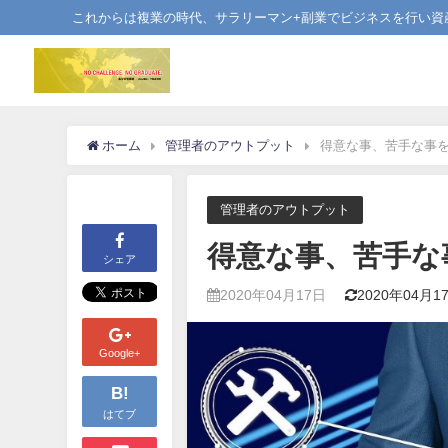
これからは複業の時代、サラリーマン+副業でビジネスを行い資
ホーム
管理者のアウトプット
得意な事、苦手な事
管理者のアウトプット
得意な事、苦手な
シェア
2020年04月17日
2020年04月1
Google+
B!
はてブ