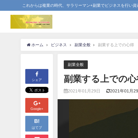
これからは複業の時代、サラリーマン+副業でビジネスを行い資
ホーム
ビジネス
副業全般
副業する上での心得
副業全般
副業する上での心
シェア
2021年01月29日
2021年01月2
Google+
B!
はてブ