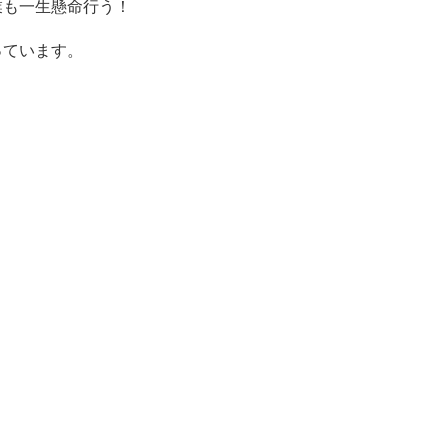
業も一生懸命行う！
っています。
。