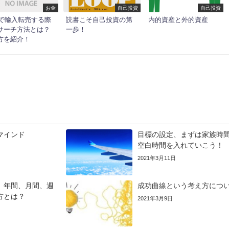
お金
自己投資
自己投資
ayで輸入転売する際
読書こそ自己投資の第
内的資産と外的資産
サーチ方法とは？
一歩！
方を紹介！
マインド
目標の設定、まずは家族時
空白時間を入れていこう！
2021年3月11日
、年間、月間、週
成功曲線という考え方につ
方とは？
2021年3月9日