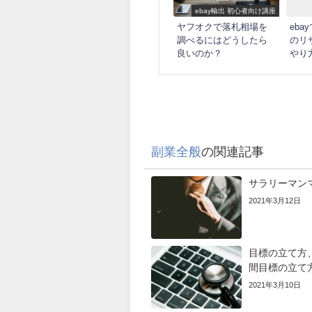
ebay輸出 初心者向け講座
ヤフオクで落札相場を
eb
調べるにはどうしたら
のリ
良いのか？
やり
副業全般
の関連記事
サラリーマン
2021年3月12日
目標の立て方
間目標の立て
2021年3月10日