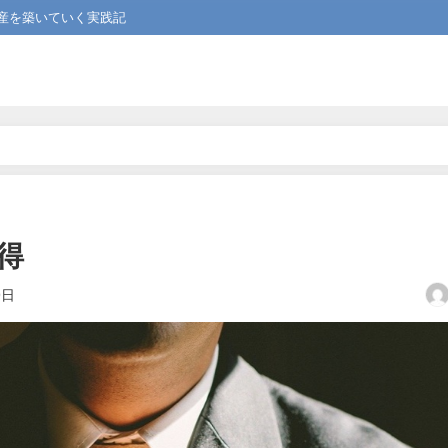
産を築いていく実践記
得
9日