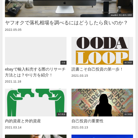
ebay輸出 初心者向け講座
ヤフオクで落札相場を調べるにはどうしたら良いのか？
2022.05.05
お金
自己投資
ebayで輸入転売する際のリサーチ
読書こそ自己投資の第一歩！
方法とは？やり方を紹介！
2021.03.15
2021.11.18
自己投資
自己投資
内的資産と外的資産
自己投資の重要性
2021.03.14
2021.03.13