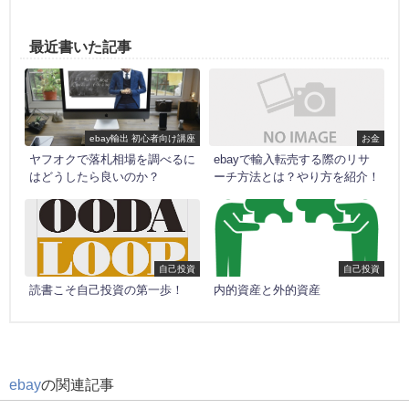
最近書いた記事
ebay輸出 初心者向け講座
お金
ヤフオクで落札相場を調べるに
ebayで輸入転売する際のリサ
はどうしたら良いのか？
ーチ方法とは？やり方を紹介！
自己投資
自己投資
読書こそ自己投資の第一歩！
内的資産と外的資産
ebay
の関連記事