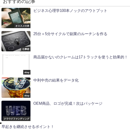
おすすめの記事
ビジネス心理学100本ノックのアウトプット
オススメの本
25分＋5分サイクルで副業のルーチンを作る
仕事術
商品届かないのクレームは17トラックを使うと効果的！
ebay
中利中売の結果をデータ化
ク
ebay
ラ
ウ
OEM商品、ロゴが完成！次はパッケージ
ド
フ
ァ
ン
お
クラウドファンディング
デ
金
ィ
早起きを継続させるポイント！
ン
グ