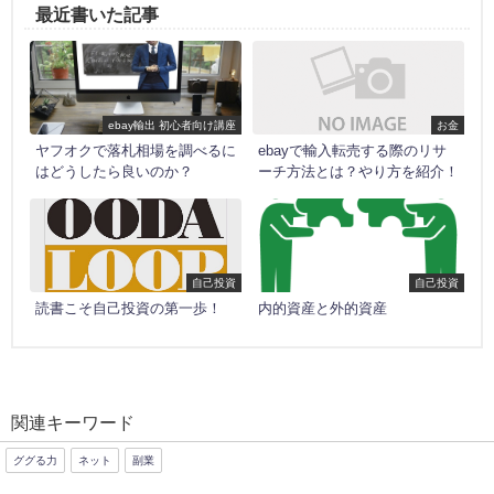
最近書いた記事
ebay輸出 初心者向け講座
お金
ヤフオクで落札相場を調べるに
ebayで輸入転売する際のリサ
はどうしたら良いのか？
ーチ方法とは？やり方を紹介！
自己投資
自己投資
読書こそ自己投資の第一歩！
内的資産と外的資産
関連キーワード
ググる力
ネット
副業